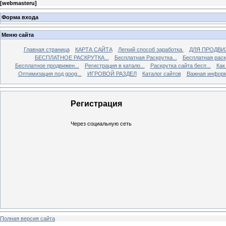
[
webmasteru
]
Форма входа
Меню сайта
Главная страница
КАРТА САЙТА
Легкий способ заработка.
ДЛЯ ПРОДВИ
БЕСПЛАТНОЕ РАСКРУТКА...
Бесплатная Раскрутка...
Бесплатная раскр
Бесплатное продвижен...
Регистрация в катало...
Раскрутка сайта бесп...
Как
Оптимизация под goog...
ИГРОВОЙ РАЗДЕЛ
Каталог сайтов
Важная инфор
Регистрация
Через социальную сеть
Полная версия сайта