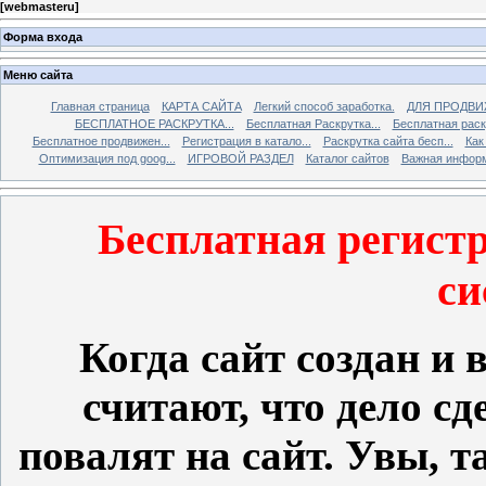
[
webmasteru
]
Форма входа
Меню сайта
Главная страница
КАРТА САЙТА
Легкий способ заработка.
ДЛЯ ПРОДВИ
БЕСПЛАТНОЕ РАСКРУТКА...
Бесплатная Раскрутка...
Бесплатная раскр
Бесплатное продвижен...
Регистрация в катало...
Раскрутка сайта бесп...
Как
Оптимизация под goog...
ИГРОВОЙ РАЗДЕЛ
Каталог сайтов
Важная инфор
Бесплатная регист
си
Когда сайт создан и 
считают, что дело сд
повалят на сайт. Увы, т