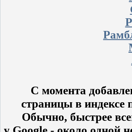
Р
Рамб
С момента добавле
страницы в индексе 
Обычно, быстрее все
у
Google
- около одной н