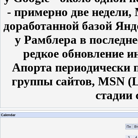
- примерно две недели,
доработанной базой Янде
у Рамблера в последн
редкое обновление ин
Апорта периодически 
группы сайтов,
MSN (L
стадии 
Calendar
Пн
Вт
3
4