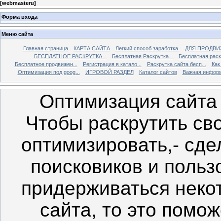
[
webmasteru
]
Форма входа
Меню сайта
Главная страница
КАРТА САЙТА
Легкий способ заработка.
ДЛЯ ПРОДВИ
БЕСПЛАТНОЕ РАСКРУТКА...
Бесплатная Раскрутка...
Бесплатная раскр
Бесплатное продвижен...
Регистрация в катало...
Раскрутка сайта бесп...
Как
Оптимизация под goog...
ИГРОВОЙ РАЗДЕЛ
Каталог сайтов
Важная инфор
Оптимизация сайта
Чтобы раскрутить сво
оптимизировать,- сд
поисковиков и польз
придерживаться неко
сайта, то это помо