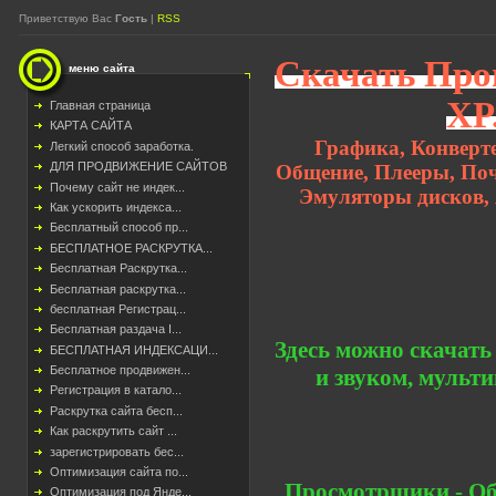
Приветствую Вас
Гость
|
RSS
Скачать Про
меню сайта
XP
Главная страница
КАРТА САЙТА
Графика, Конверт
Легкий способ заработка.
ДЛЯ ПРОДВИЖЕНИЕ САЙТОВ
Общение, Плееры, Почт
Почему сайт не индек...
Эмуляторы дисков,
Как ускорить индекса...
Бесплатный способ пр...
БЕСПЛАТНОЕ РАСКРУТКА...
Бесплатная Раскрутка...
Бесплатная раскрутка...
бесплатная Регистрац...
Бесплатная раздача I...
Здесь можно скачать
БЕСПЛАТНАЯ ИНДЕКСАЦИ...
Бесплатное продвижен...
и звуком, мульти
Регистрация в катало...
Раскрутка сайта бесп...
Как раскрутить сайт ...
зарегистрировать бес...
Оптимизация сайта по...
Просмотрщики - Об
Оптимизация под Янде...