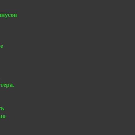
инусов
е
,
тера.
ть
но