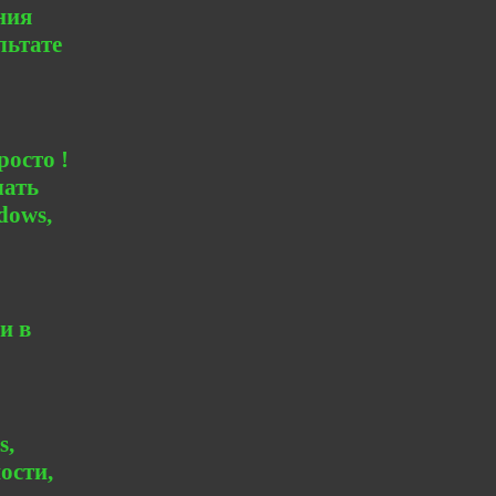
ния
льтате
росто !
чать
dows,
и в
s,
ости,