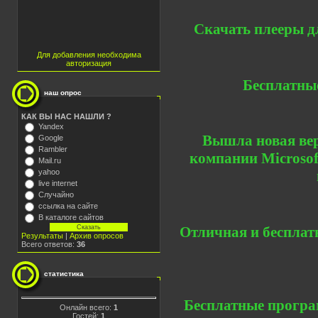
Скачать плееры д
Для добавления необходима
авторизация
Бесплатны
наш опрос
КАК ВЫ НАС НАШЛИ ?
Yandex
Вышла новая верс
Google
Rambler
компании Microsof
Mail.ru
yahoo
live internet
Случайно
ссылка на сайте
В каталоге сайтов
Отличная и бесплат
Результаты
|
Архив опросов
Всего ответов:
36
статистика
Бесплатные програ
Онлайн всего:
1
Гостей:
1