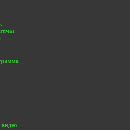
,
 темы
а
ограмма
 видео