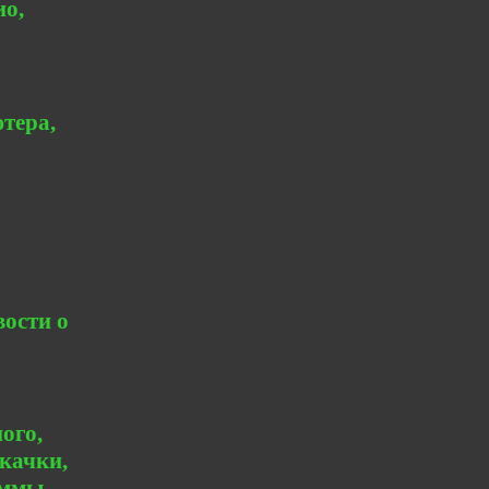
ио,
тера,
вости о
ого,
качки,
аммы.