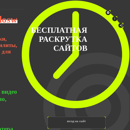
dosw
БЕСПЛАТНАЯ
РАСКРУТКА
ки,
тилиты,
САЙТОВ
 для
 видео
ио,
вход на сайт
тера,