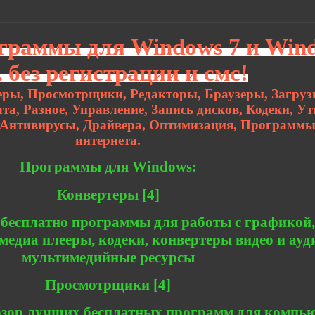
граммы для Windows 7 и Win
. без регистрации и смс!
еры, Просмотрщики, Редакторы, Браузеры, Загруз
а, Разное, Управление, Запись дисков, Кодеки, У
 Антивирусы, Драйвера, Оптимизация, Программы
интернета.
Программы для Windows:
Конвертеры [4]
 бесплатно программы для работы с графикой,
медиа плееры, кодеки, конвертеры видео и ауд
мультимедийные ресурсы
Просмотрщики [4]
зор лучших бесплатных программ для компью