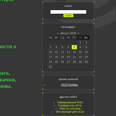
поиск
календарь
«
Август 2026
»
Пн
Вт
Ср
Чт
Пт
Сб
Вс
1
2
вости о
3
4
5
6
7
8
9
10
11
12
13
14
15
16
17
18
19
20
21
22
23
24
25
26
27
28
29
30
31
ого,
качки,
архив записей
аммы.
2013 Ноябрь
друзья сайта
Официальный блог
Сообщество uCoz
FAQ по системе
Инструкции для uCoz