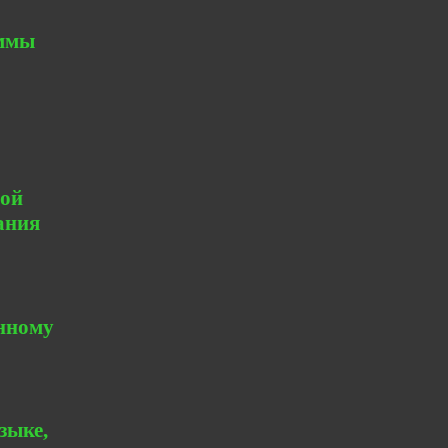
аммы
ной
ания
енному
зыке,