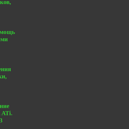
ков,
 мощь
ами
ения
ки,
ние
 ATi.
3