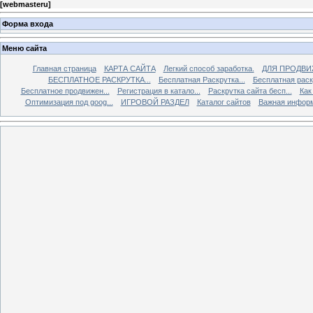
[
webmasteru
]
Форма входа
Меню сайта
Главная страница
КАРТА САЙТА
Легкий способ заработка.
ДЛЯ ПРОДВИ
БЕСПЛАТНОЕ РАСКРУТКА...
Бесплатная Раскрутка...
Бесплатная раскр
Бесплатное продвижен...
Регистрация в катало...
Раскрутка сайта бесп...
Как
Оптимизация под goog...
ИГРОВОЙ РАЗДЕЛ
Каталог сайтов
Важная инфор