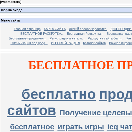
[
webmasteru
]
Форма входа
Меню сайта
Главная страница
КАРТА САЙТА
Легкий способ заработка.
ДЛЯ ПРОДВИ
БЕСПЛАТНОЕ РАСКРУТКА...
Бесплатная Раскрутка...
Бесплатная раскр
Бесплатное продвижен...
Регистрация в катало...
Раскрутка сайта бесп...
Как
Оптимизация под goog...
ИГРОВОЙ РАЗДЕЛ
Каталог сайтов
Важная инфор
БЕСПЛАТНОЕ П
бесплатно
про
сайтов
Получение целевы
бесплатное
играть игры
icq ча