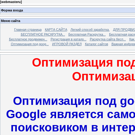
[
webmasteru
]
Форма входа
Меню сайта
Главная страница
КАРТА САЙТА
Легкий способ заработка.
ДЛЯ ПРОДВИ
БЕСПЛАТНОЕ РАСКРУТКА...
Бесплатная Раскрутка...
Бесплатная раскр
Бесплатное продвижен...
Регистрация в катало...
Раскрутка сайта бесп...
Как
Оптимизация под goog...
ИГРОВОЙ РАЗДЕЛ
Каталог сайтов
Важная инфор
Оптимизация под 
Оптимизац
Оптимизация под go
Google является сам
поисковиком в интерн